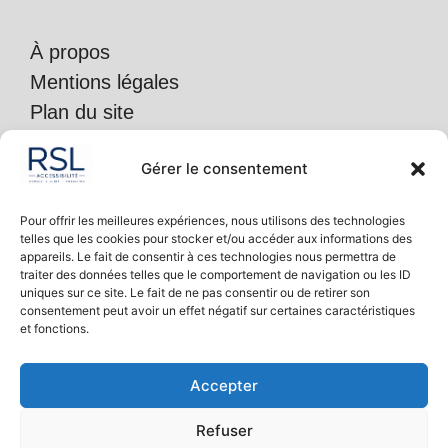
À propos
Mentions légales
Plan du site
Politique de confidentialité
Gérer le consentement
Accessibilité :
partiellement conforme
Pour offrir les meilleures expériences, nous utilisons des technologies
telles que les cookies pour stocker et/ou accéder aux informations des
appareils. Le fait de consentir à ces technologies nous permettra de
traiter des données telles que le comportement de navigation ou les ID
RSL accessibilité
uniques sur ce site. Le fait de ne pas consentir ou de retirer son
30, rue de l’Hermitage
consentement peut avoir un effet négatif sur certaines caractéristiques
et fonctions.
62770 Auchy-lès-Hesdin
Accepter
T. 03 59 25 10 81
Refuser