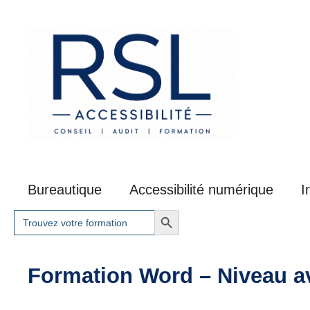
Aller
au
contenu
Bureautique
Accessibilité numérique
I
Search Button
Search
for:
Formation Word – Niveau a