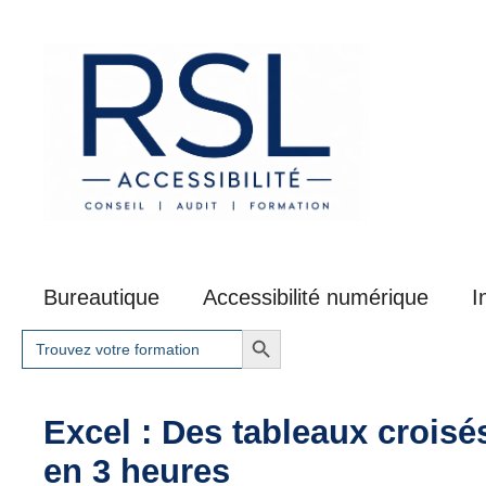
Aller
au
contenu
Bureautique
Accessibilité numérique
I
Search Button
Search
for:
Excel : Des tableaux crois
en 3 heures