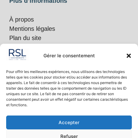
Plus d’informations
À propos
Mentions légales
Plan du site
Politique de confidentialité
Gérer le consentement
Accessibilité :
partiellement conforme
Pour offrir les meilleures expériences, nous utilisons des technologies
telles que les cookies pour stocker et/ou accéder aux informations des
appareils. Le fait de consentir à ces technologies nous permettra de
traiter des données telles que le comportement de navigation ou les ID
RSL accessibilité
uniques sur ce site. Le fait de ne pas consentir ou de retirer son
30, rue de l’Hermitage
consentement peut avoir un effet négatif sur certaines caractéristiques
et fonctions.
62770 Auchy-lès-Hesdin
Accepter
T. 03 59 25 10 81
Refuser